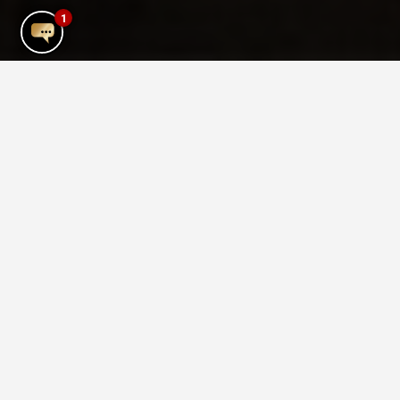
1
Gymnase de la ville de
Mykonos
Pump Gym fait partie de l’hôtel
TownHouse. Il s’agit d’une salle de sport
ouverte à tous et nous accueillons tous
les niveaux de fitness, des débutants aux
plus avancés. Quels que soient vos
objectifs, nous nous efforçons de vous
apporter le meilleur soutien et le meilleur
service possible. Il n’y a pas de jugement
ici et nos entraîneurs personnels sont à
votre disposition pour vous guider et vous
conseiller autant que nécessaire.