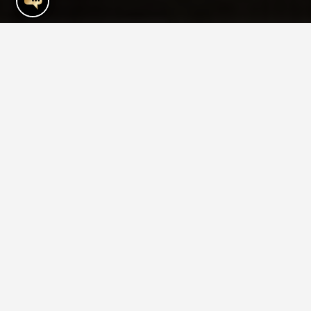
Palestra della città di
Mykonos
La Pump Gym fa parte del TownHouse
Hotel. È una palestra inclusiva e
accogliamo tutti i livelli di fitness, dai
principianti ai più esperti. Qualunque siano
i tuoi obiettivi, ci proponiamo di fornirti il
miglior supporto e servizio possibile. Qui
non ci sono giudizi e i nostri Personal
Trainer sono a disposizione per fornirti
tutte le indicazioni e i consigli necessari.
Gli ospiti dell’hotel possono usufruire