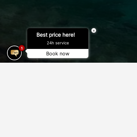
×
Best price here!
24h service
1
Book now
Liens Utiles
Sortir et À propos de Mykonos
Patrimoine et culture de Mykonos
Les plus belles plages de Mykonos