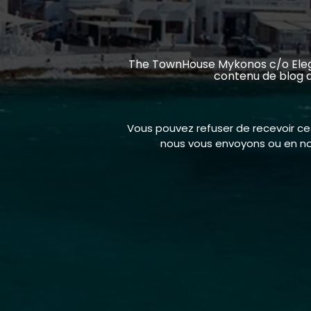
The TownHouse Mykonos c/o Elegant
contenu de blog a
Vous pouvez refuser de recevoir ces 
nous vous envoyons ou en no