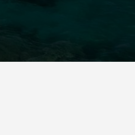
Contact
Su
Manto Square, Mykonos Town,
84600, Mykonos Island, Greece, PO
BOX 7149
+30 22890 28543