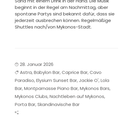
Sand mit einem Drink in der Hand. Die Musik
beginnt in der Regel am Nachmittag, aber
spontane Partys sind bekannt dafür, dass sie
jederzeit ausbrechen können. Regelmäßige
Shuttles nach/von Mykonos-Stadt.
28. Januar 2026
Astra
,
Babylon Bar
,
Caprice Bar
,
Cavo
Paradiso
,
Elysium Sunset Bar
,
Jackie O'
,
Lola
Bar
,
Montparnasse Piano Bar
,
Mykonos Bars
,
Mykonos Clubs
,
Nachtleben auf Mykonos
,
Porta Bar
,
Skandinavische Bar