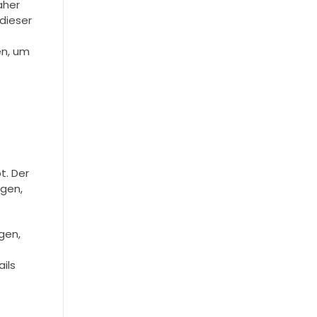
aher
 dieser
en, um
t. Der
ngen,
gen,
ils