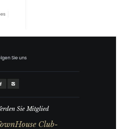
ies
lgen Sie uns
erden Sie Mitglied
ownHouse Club-