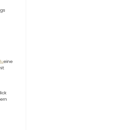
ags
lu
eine
it
ick
ern