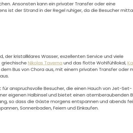
hen. Ansonsten kann ein privater Transfer oder eine
ns ist der Strand in der Regel ruhiger, da die Besucher mitt
nd, der kristallklares Wasser, exzellenten Service und viele
s griechische
Nikolas Taverna
und das flotte Wohlfühllokal,
Ka
 dem Bus von Chora aus, mit einem privaten Transfer oder m
aus.
 für anspruchsvolle Besucher, die einen Hauch von Jet-Set-
 einer eigenen Halbinsel und bietet einen atemberaubenden Bl
ng, so dass die Gäste morgens entspannen und abends fei
ntspannen, Sonnenbaden, Feiern und Einkaufen.