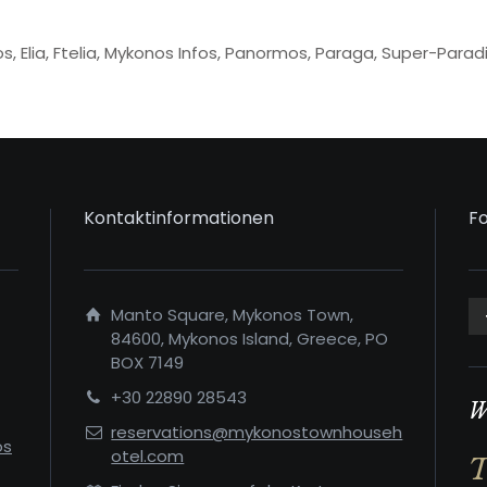
os
,
Elia
,
Ftelia
,
Mykonos Infos
,
Panormos
,
Paraga
,
Super-Parad
Kontaktinformationen
Fo
Manto Square, Mykonos Town,
84600, Mykonos Island, Greece, PO
BOX 7149
+30 22890 28543
W
reservations@mykonostownhouseh
os
otel.com
T