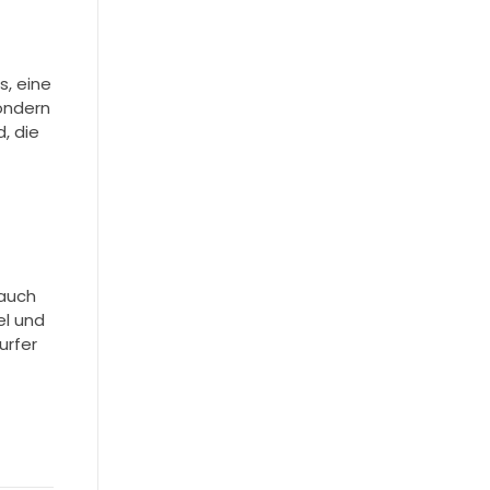
s, eine
ondern
, die
 auch
el und
urfer