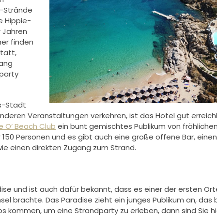
y-Strände
e Hippie-
r Jahren
er finden
tatt,
fang
party
s-Stadt
nderen Veranstaltungen verkehren, ist das Hotel gut erreichb
e O‘ Beach Club
ein bunt gemischtes Publikum von fröhliche
 150 Personen und es gibt auch eine große offene Bar, einen
wie einen direkten Zugang zum Strand.
se und ist auch dafür bekannt, dass es einer der ersten Ort
sel brachte. Das Paradise zieht ein junges Publikum an, das b
nos kommen, um eine Strandparty zu erleben, dann sind Sie hi