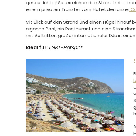
genau richtig! Sie erreichen den Strand mit ei
einem privaten Transfer vom Hotel, den unser
Co
Mit Blick auf den Strand und einen Hügel hinauf
eigenen Pool, ein Restaurant und eine Strandbar
mit Auftritten großer internationaler DJs in ein
Ideal für:
LGBT-Hotspot
E
E
b
O
w
S
g
b
A
M