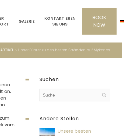
ER
KONTAKTIEREN
GALERIE
DORT
SIE UNS
ARTIKEL
Unser Führer zu den besten Stränden auf Mykonos
Suchen
enen
t an.
den
an
 zum
Andere Stellen
ück vom
Unsere besten