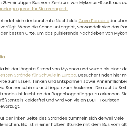
nem 20-minütigen Bus vom Zentrum von Mykonos-Stadt aus od
ncierge
gerne für Sie arrangiert.
 befindet sich der berühmte Nachtclub
Cavo Paradiso
der über
 verfügt. Wenn die Sonne untergeht, verwandelt sich das Pa
en der besten Orte, um das pulsierende
Nachtleben von Mykon
lia
lia ist der längste Strand von Mykonos und wurde als einer d
esten Strände für Schwule in Europa
.
Besucher finden hier 
rte zum Essen, Trinken und Entspannen sowie Annehmlichke
ie Sonnenschirme und Liegen zum Ausleihen. Die rechte Sei
trandes ist leicht an der Regenbogenflagge zu erkennen. Sie
rößtenteils kleiderfrei und wird von vielen LGBT-Touristen
evorzugt.
uf der linken Seite des Strandes tummeln sich derweil viele
enschen. Elia ist in einer halben Stunde mit dem Bus vom al