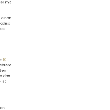
er mit
 einen
radiso
os.
er
10
mehrere
iten
te des
 ist
ten