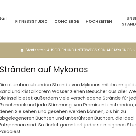
ail
UNS
FITNESSSTUDIO
CONCIERGE
HOCHZEITEN
STAN
Startseite
AUSGEHEN UND UNTERWEGS SEIN AUF MYKONOS
 Stränden auf Mykonos
Die atemberaubenden Strände von Mykonos mit ihrem gold
Sand und kristallklarem Wasser ziehen Besucher aus aller Wel
Die Insel bietet außerdem viele verschiedene Strände für je
Geschmack und jede Stimmung: von Prominentenstränden, 
denen Sie sehen und gesehen werden können, bis hin zu
abgelegeneren Buchten und unberührten Buchten, die ideal
Entspannen sind. So findet garantiert jeder sein eigenes St
Paradies!