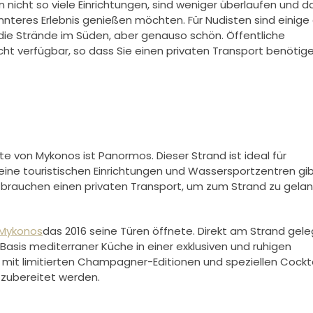
nicht so viele Einrichtungen, sind weniger überlaufen und d
annteres Erlebnis genießen möchten. Für Nudisten sind einige
s die Strände im Süden, aber genauso schön. Öffentliche
eicht verfügbar, so dass Sie einen privaten Transport benötig
e von Mykonos ist Panormos. Dieser Strand ist ideal für
ine touristischen Einrichtungen und Wassersportzentren gib
 brauchen einen privaten Transport, um zum Strand zu gela
 Mykonos
das 2016 seine Türen öffnete. Direkt am Strand gele
r Basis mediterraner Küche in einer exklusiven und ruhigen
t limitierten Champagner-Editionen und speziellen Cockta
 zubereitet werden.